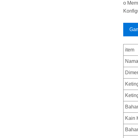
o Meme
Konfig
Gam
item
Nama
Dimen
Ketin
Ketin
Baha
Kain 
Bahan