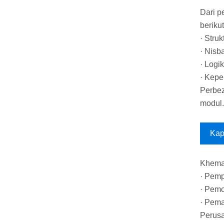
Dari p
berikut
· Stru
· Nisb
· Logi
· Kepe
Perbez
modul.
Kap
Khemah
· Pemp
· Pemo
· Pema
Perusa