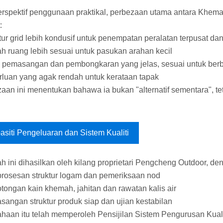
erspektif penggunaan praktikal, perbezaan utama antara Khema
:
ktur grid lebih kondusif untuk penempatan peralatan terpusat 
ah ruang lebih sesuai untuk pasukan arahan kecil
k pemasangan dan pembongkaran yang jelas, sesuai untuk berb
rluan yang agak rendah untuk kerataan tapak
aan ini menentukan bahawa ia bukan "alternatif sementara", t
asiti Pengeluaran dan Sistem Kualiti
 ini dihasilkan oleh kilang proprietari Pengcheng Outdoor, de
rosesan struktur logam dan pemeriksaan nod
tongan kain khemah, jahitan dan rawatan kalis air
sangan struktur produk siap dan ujian kestabilan
haan itu telah memperoleh Pensijilan Sistem Pengurusan Kual