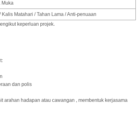
a Muka
/ Kalis Matahari / Tahan Lama / Anti-penuaan
mengikut keperluan projek.
t:
an
raan dan polis
 unit arahan hadapan atau cawangan , membentuk kerjasama