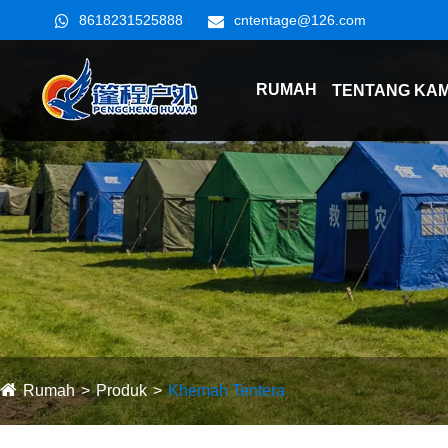
8618231525888
cntentage@126.com
RUMAH
TENTANG KAM
Rumah
Produk
Khemah Tentera