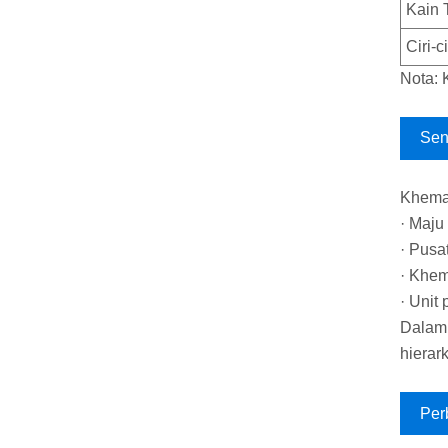
Kain 
Ciri-c
Nota: 
Sen
Khemah
· Maju
· Pusa
· Khem
· Unit
Dalam 
hierar
Per