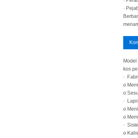
· Pera
· Peja
Berban
menamp
Kon
Model 
kos pe
· Fabr
o Memp
o Sesu
· Lapi
o Men
o Memu
· Sist
o Kali