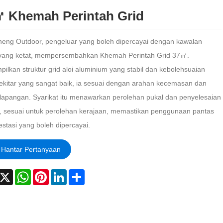
 Khemah Perintah Grid
eng Outdoor, pengeluar yang boleh dipercayai dengan kawalan
i yang ketat, mempersembahkan Khemah Perintah Grid 37㎡.
ilkan struktur grid aloi aluminium yang stabil dan kebolehsuaian
ekitar yang sangat baik, ia sesuai dengan arahan kecemasan dan
 lapangan. Syarikat itu menawarkan perolehan pukal dan penyelesaian
i, sesuai untuk perolehan kerajaan, memastikan penggunaan pantas
estasi yang boleh dipercayai.
Hantar Pertanyaan
acebook
X
WhatsApp
Pinterest
LinkedIn
Share