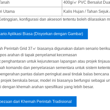
Tanah
400g/㎡ PVC Bersalut Du
iri Utama
Kalis Hujan / Tahan Sejuk 
Ketinggian, konfigurasi dan aksesori tertentu boleh dilaraskan 
ario Aplikasi Biasa (Disyorkan dengan Gambar)
 Perintah Grid 37㎡ biasanya digunakan dalam senario beriku
 pos arahan di tapak penyelamat kecemasan
t penghantaran untuk kejuruteraan lapangan atau projek tinjau
ah komando dan penyelarasan sementara untuk sistem ketente
 pengerahan pantas dalam peringkat awal tindak balas bencana
projek berskala besar, model ini biasanya berfungsi sebagai
ki dengan khemah arahan spesifikasi yang lebih besar.
bezaan dari Khemah Perintah Tradisional