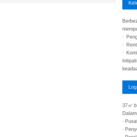
Kel
Berbez
mempun
· Peng
· Rent
· Kom
Intipa
keadaa
Log
37㎡ bu
Dalam 
· Pusa
· Peny