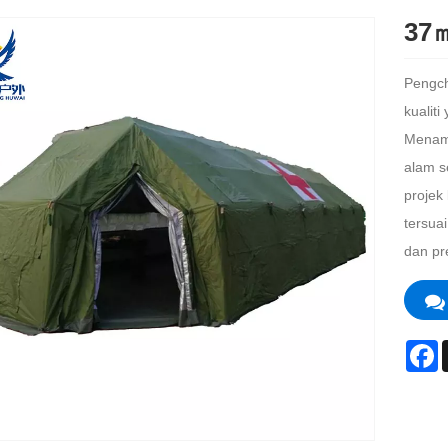
37㎡
Pengch
kualit
Menamp
alam s
projek
tersua
dan pr
F