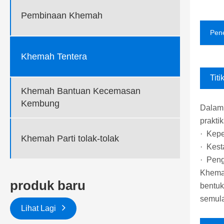
Pembinaan Khemah
Pen
Khemah Tentera
Titi
Khemah Bantuan Kecemasan
Kembung
Dalam 
prakti
· Kepe
Khemah Parti tolak-tolak
· Kest
· Peng
Khemah
produk baru
bentuk
semula
Lihat Lagi