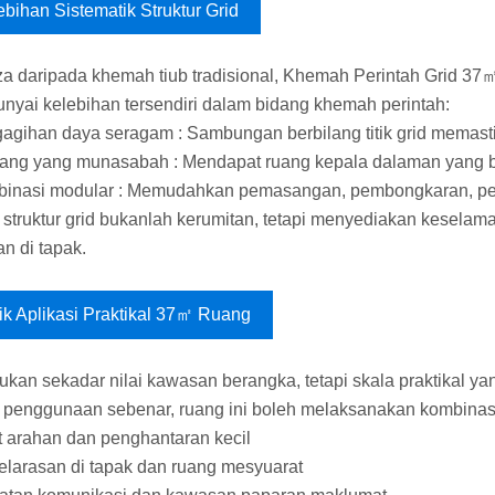
ebihan Sistematik Struktur Grid
a daripada khemah tiub tradisional, Khemah Perintah Grid 37㎡
yai kelebihan tersendiri dalam bidang khemah perintah:
agihan daya seragam : Sambungan berbilang titik grid memasti
ang yang munasabah : Mendapat ruang kepala dalaman yang b
binasi modular : Memudahkan pemasangan, pembongkaran, p
ti struktur grid bukanlah kerumitan, tetapi menyediakan keselam
n di tapak.
ik Aplikasi Praktikal 37㎡ Ruang
kan sekadar nilai kawasan berangka, tetapi skala praktikal yan
penggunaan sebenar, ruang ini boleh melaksanakan kombinasi f
t arahan dan penghantaran kecil
elarasan di tapak dan ruang mesyuarat