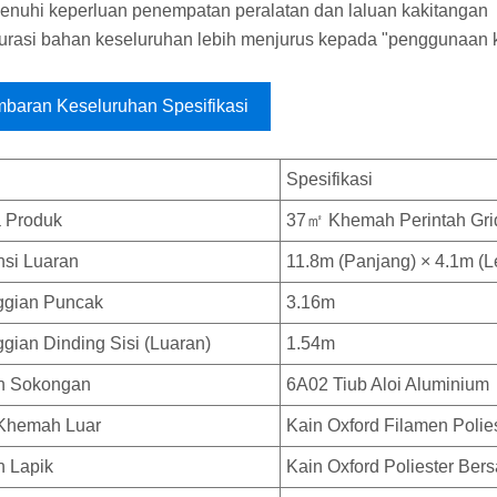
nuhi keperluan penempatan peralatan dan laluan kakitangan
urasi bahan keseluruhan lebih menjurus kepada "penggunaan 
baran Keseluruhan Spesifikasi
Spesifikasi
 Produk
37㎡ Khemah Perintah Gri
si Luaran
11.8m (Panjang) × 4.1m (L
ggian Puncak
3.16m
ggian Dinding Sisi (Luaran)
1.54m
n Sokongan
6A02 Tiub Aloi Aluminium
Khemah Luar
Kain Oxford Filamen Polies
 Lapik
Kain Oxford Poliester Bers