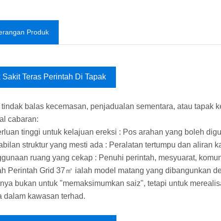
erangan Produk
k Sakit Teras Perintah Di Tapak
tindak balas kecemasan, penjadualan sementara, atau tapak k
kal cabaran:
rluan tinggi untuk kelajuan ereksi : Pos arahan yang boleh di
abilan struktur yang mesti ada : Peralatan tertumpu dan aliran 
gunaan ruang yang cekap : Penuhi perintah, mesyuarat, komun
 Perintah Grid 37㎡ ialah model matang yang dibangunkan deng
nya bukan untuk "memaksimumkan saiz", tetapi untuk merealis
 dalam kawasan terhad.