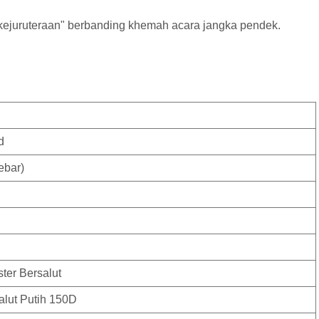
kejuruteraan" berbanding khemah acara jangka pendek.
d
ebar)
ter Bersalut
alut Putih 150D