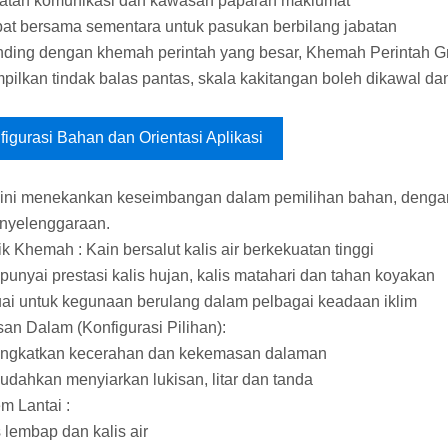
latan komunikasi dan kawasan paparan maklumat
bat bersama sementara untuk pasukan berbilang jabatan
ding dengan khemah perintah yang besar, Khemah Perintah Gri
ilkan tindak balas pantas, skala kakitangan boleh dikawal dan
figurasi Bahan dan Orientasi Aplikasi
ini menekankan keseimbangan dalam pemilihan bahan, dengan 
nyelenggaraan.
ik Khemah : Kain bersalut kalis air berkekuatan tinggi
unyai prestasi kalis hujan, kalis matahari dan tahan koyakan
ai untuk kegunaan berulang dalam pelbagai keadaan iklim
san Dalam (Konfigurasi Pilihan):
ingkatkan kecerahan dan kekemasan dalaman
dahkan menyiarkan lukisan, litar dan tanda
em Lantai :
s lembap dan kalis air