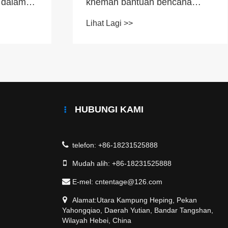
 dalam
khemah bantuan bencana
masan?
pada musim panas? Ringkasan
Lihat Lagi >>
teknik penyelenggaraan
saintifik dan salah tanggapan
biasa daripada ujian luar
lui
profesional oleh Tent Journey.
khemah
g
HUBUNGI KAMI
telefon:
+86-18231525888
Mudah alih:
+86-18231525888
E-mel:
cntentage@126.com
Alamat:Utara Kampung Heping, Pekan
Yahongqiao, Daerah Yutian, Bandar Tangshan,
Wilayah Hebei, China