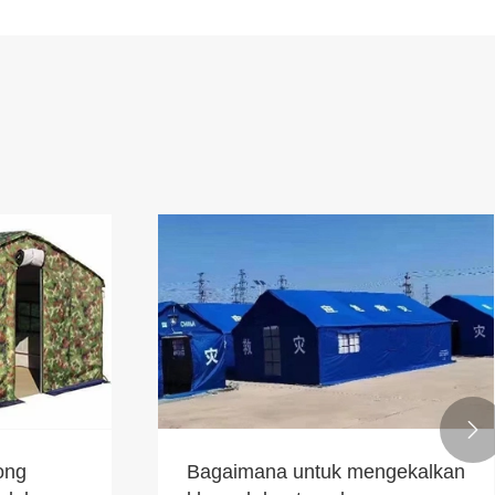

ong
Bagaimana untuk mengekalkan