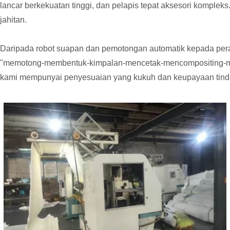
lancar berkekuatan tinggi, dan pelapis tepat aksesori komplek
jahitan.
Daripada robot suapan dan pemotongan automatik kepada peral
"memotong-membentuk-kimpalan-mencetak-mencompositing-menj
kami mempunyai penyesuaian yang kukuh dan keupayaan tindak