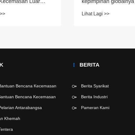
 Kecemasan Luar
kepimpinan globalnya
 Tangshan Pengcheng
sektor bekalan kece
 >>
Lihat Lagi >>
port Khemah Bantuan
Pengcheng Outdoor
i Tinggi Secara Global
memperkasakan
ukal
pengembangan
antarabangsanya mela
sistem pengeluaran 
bantuan bencana yan
standard.
K
BERITA
Bantuan Bencana Kecemasan
Berita Syarikat
Bantuan Bencana Kecemasan
Berita Industri
elarian Antarabangsa
Pameran Kami
an Khemah
entera