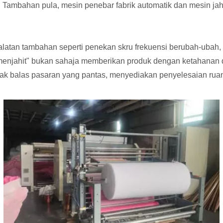
s. Tambahan pula, mesin penebar fabrik automatik dan mesin jah
atan tambahan seperti penekan skru frekuensi berubah-ubah, s
ahit" bukan sahaja memberikan produk dengan ketahanan dan
 balas pasaran yang pantas, menyediakan penyelesaian ruang