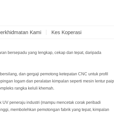
erkhidmatan Kami
Kes Koperasi
aran bersepadu yang lengkap, cekap dan tepat, daripada
bersilang, dan gergaji pemotong ketepatan CNC untuk profil
ingan logam dan peralatan kimpalan seperti mesin lentur paip
kompleks rangka keluli khemah.
k UV peneraju industri (mampu mencetak corak peribadi
tinggi, membolehkan pemotongan fabrik yang tepat, kimpalan