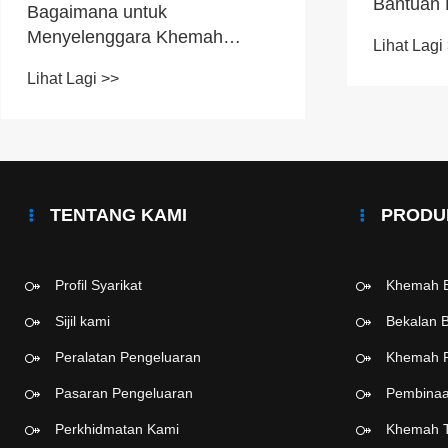
Bantuan
Bagaimana untuk
Negara?
Menyelenggara Khemah
Lihat Lagi
Mengeks
Bantuan Bencana Secara
Berkualit
Lihat Lagi >>
Saintifik? Tangshan Pengcheng
secara P
Mengajar Anda Kaedah untuk
Mengawal Kelembapan dan
Kekeringan untuk "Tempat
Perlindungan Mudah Alih" yang
Lebih Tahan Lama
TENTANG KAMI
PRODU
Profil Syarikat
Khemah 
Sijil kami
Bekalan 
Peralatan Pengeluaran
Khemah P
Pasaran Pengeluaran
Pembina
Perkhidmatan Kami
Khemah T