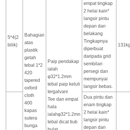
empat tingkap
2 helai kain*
langsir pintu
depan dan
belakang
Bahagian
5*4(2
Tingkapnya
atas
bilik)
131k
diperbuat
plastik
daripada grid
getah
Paip pendakap
sembilan
tebal 1*2
ialah
persegi dan
420
φ32*1.2mm
mempunyai
tapered
tebal paip keluli
langsir bebas.
oxford
tergalvani
cloth
Dua pintu dan
Tee dan empat
400
enam tingkap
hala
kapas
2 helai kain*
ialahφ32*1.2mn
sutera
langsir pintu
tebal dicat tiub
bunga
depan dan
bulat