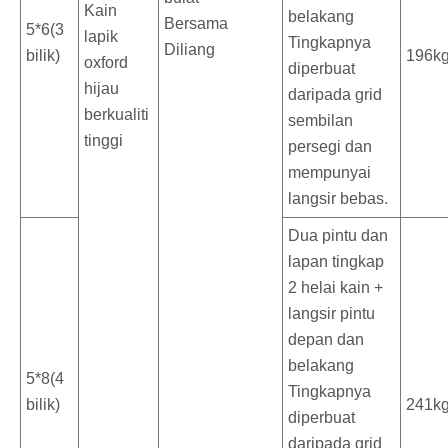
Kain
belakang
Bersama
5*6(3
lapik
Tingkapnya
Diliang
bilik)
196k
oxford
diperbuat
hijau
daripada grid
berkualiti
sembilan
tinggi
persegi dan
mempunyai
langsir bebas.
Dua pintu dan
lapan tingkap
2 helai kain +
langsir pintu
depan dan
belakang
5*8(4
Tingkapnya
bilik)
241k
diperbuat
daripada grid