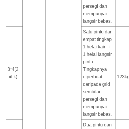
persegi dan
mempunyai
langsir bebas.
Satu pintu dan
empat tingkap
1 helai kain +
1 helai langsir
pintu
3*4(2
Tingkapnya
bilik)
diperbuat
123k
daripada grid
sembilan
persegi dan
mempunyai
langsir bebas.
Dua pintu dan