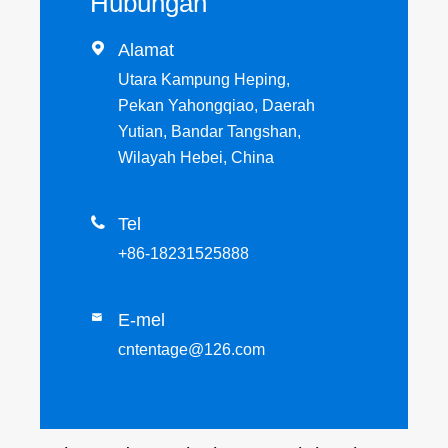
Hubungan

Alamat
Utara Kampung Heping,
Pekan Yahongqiao, Daerah
Yutian, Bandar Tangshan,
Wilayah Hebei, China

Tel
+86-18231525888
E-mel

cntentage@126.com