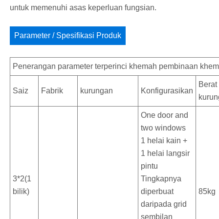
untuk memenuhi asas keperluan fungsian.
Parameter / Spesifikasi Produk
Penerangan parameter terperinci khemah pembinaan khe
Berat
Saiz
Fabrik
kurungan
Konfigurasikan
kurun
One door and
two windows
1 helai kain +
1 helai langsir
pintu
3*2(1
Tingkapnya
bilik)
diperbuat
85kg
daripada grid
sembilan