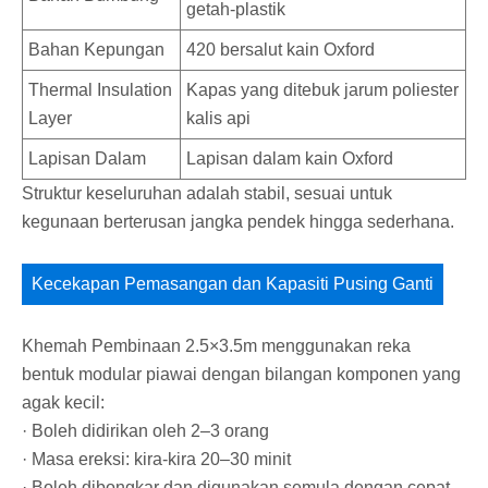
getah-plastik
Bahan Kepungan
420 bersalut kain Oxford
Thermal Insulation
Kapas yang ditebuk jarum poliester
Layer
kalis api
Lapisan Dalam
Lapisan dalam kain Oxford
Struktur keseluruhan adalah stabil, sesuai untuk
kegunaan berterusan jangka pendek hingga sederhana.
Kecekapan Pemasangan dan Kapasiti Pusing Ganti
Khemah Pembinaan 2.5×3.5m menggunakan reka
bentuk modular piawai dengan bilangan komponen yang
agak kecil:
· Boleh didirikan oleh 2–3 orang
· Masa ereksi: kira-kira 20–30 minit
· Boleh dibongkar dan digunakan semula dengan cepat