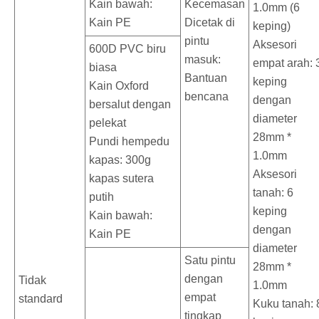
Kain bawah:
Kecemasan
1.0mm (6
Kain PE
Dicetak di
keping)
pintu
Aksesori
600D PVC biru
masuk:
empat arah: 
biasa
Bantuan
keping
Kain Oxford
bencana
dengan
bersalut dengan
diameter
pelekat
28mm *
Pundi hempedu
1.0mm
kapas: 300g
Aksesori
kapas sutera
tanah: 6
putih
keping
Kain bawah:
dengan
Kain PE
diameter
Satu pintu
28mm *
dengan
Tidak
1.0mm
empat
standard
Kuku tanah: 
tingkap