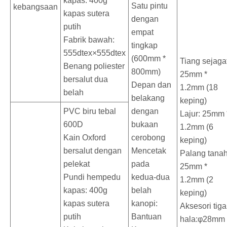
kapas: 400g
Satu pintu
kebangsaan
kapas sutera
dengan
putih
empat
Fabrik bawah:
tingkap
555dtex×555dtex
(600mm *
Tiang sejagat
Benang poliester
800mm)
25mm *
bersalut dua
Depan dan
1.2mm (18
belah
belakang
keping)
PVC biru tebal
dengan
Lajur: 25mm 
600D
bukaan
1.2mm (6
Kain Oxford
cerobong
keping)
bersalut dengan
Mencetak
Palang tanah
pelekat
pada
25mm *
Pundi hempedu
kedua-dua
1.2mm (2
kapas: 400g
belah
keping)
kapas sutera
kanopi:
Aksesori tiga
putih
Bantuan
hala:φ28mm 