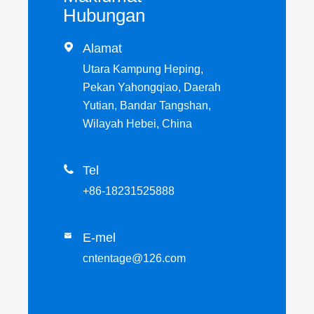
Hubungan

Alamat
Utara Kampung Heping,
Pekan Yahongqiao, Daerah
Yutian, Bandar Tangshan,
Wilayah Hebei, China

Tel
+86-18231525888
E-mel

cntentage@126.com