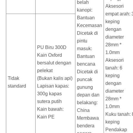
belah
Aksesori
kanopi:
empat arah: 
Bantuan
keping
Kecemasan
dengan
Dicetak di
diameter
pintu
28mm *
PU Biru 300D
masuk:
1.0mm
Kain Oxford
Bantuan
Aksesori
bersalut dengan
bencana
tanah: 6
pelekat
Dicetak di
keping
Tidak
(Bukan kalis api)
puncak
dengan
standard
Lapisan kapas:
gunung
diameter
300g kapas
depan dan
28mm *
sutera putih
belakang:
1.0mm
Kain bawah:
China
Kuku tanah: 
Kain PE
Membawa
keping
bendera
Pendakap