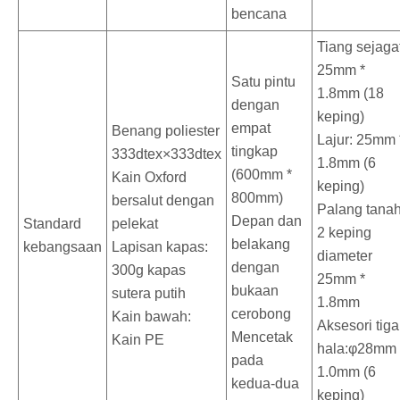
bencana
Tiang sejagat
25mm *
Satu pintu
1.8mm (18
dengan
keping)
empat
Benang poliester
Lajur: 25mm 
tingkap
333dtex×333dtex
1.8mm (6
(600mm *
Kain Oxford
keping)
800mm)
bersalut dengan
Palang tanah
Depan dan
Standard
pelekat
2 keping
belakang
kebangsaan
Lapisan kapas:
diameter
dengan
300g kapas
25mm *
bukaan
sutera putih
1.8mm
cerobong
Kain bawah:
Aksesori tiga
Mencetak
Kain PE
hala:φ28mm 
pada
1.0mm (6
kedua-dua
keping)