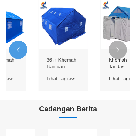


36㎡ Khemah
Khemah
Bantuan
Tandas
Bencana
Bantuan
Lihat Lagi >>
Lihat Lagi >>
Kecemasan
Bencana
Kecemasan
Cadangan Berita