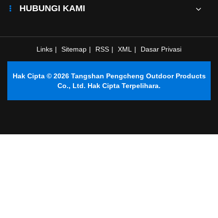
HUBUNGI KAMI
Kekeringan
untuk "Tempat
Perlindungan
Mudah Alih"
Links
|
Sitemap
|
RSS
|
XML
|
Dasar Privasi
yang Lebih
Tahan Lama
Hak Cipta © 2026 Tangshan Pengcheng Outdoor Products
Co., Ltd. Hak Cipta Terpelihara.