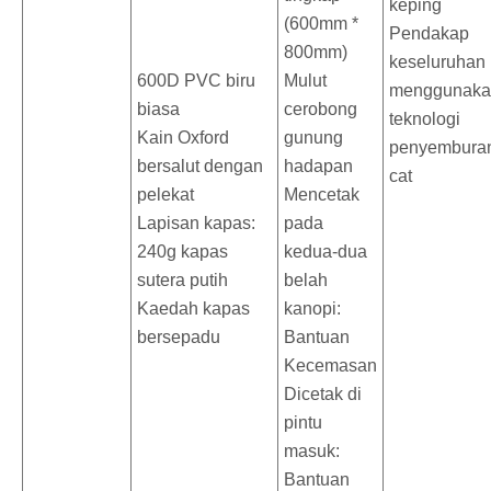
keping
(600mm *
Pendakap
800mm)
keseluruhan
600D PVC biru
Mulut
menggunaka
biasa
cerobong
teknologi
Kain Oxford
gunung
penyembura
bersalut dengan
hadapan
cat
pelekat
Mencetak
Lapisan kapas:
pada
240g kapas
kedua-dua
sutera putih
belah
Kaedah kapas
kanopi:
bersepadu
Bantuan
Kecemasan
Dicetak di
pintu
masuk:
Bantuan